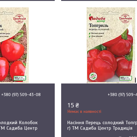
+380 (97) 509-43-08
+380 (97) 509-
15 ₴
Немає в наявності
солодкий Колобок
Насіння Перець солодкий Топгр
, ТМ Садиба Центр
г) ТМ Садиба Центр Традиція