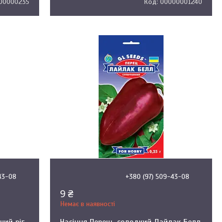
00000235
00000001240
43-08
+380 (97) 509-43-08
9 ₴
Немає в наявності