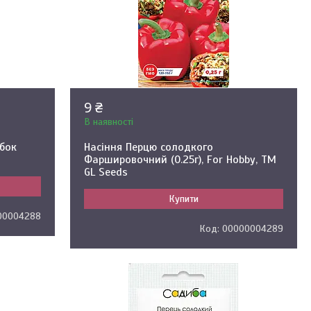
9 ₴
В наявності
обок
Насіння Перцю солодкого
Фаршировочний (0.25г), For Hobby, TM
GL Seeds
Купити
00004288
00000004289