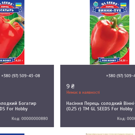
+380 (97) 509-43-08
+380 (97) 509-
9 ₴
Немає в наявності
солодкий Богатир
Насіння Перець солодкий Вінні
EDS For Hobby
(0,25 г) ТМ GL SEEDS For Hobby
00000000880
000