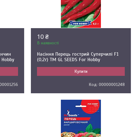
10 ₴
В наявності
инчин
Насіння Перець гострий Суперчилі F1
r Hobby
(0,2г) ТМ GL SEEDS For Hobby
Купити
00001256
00000001248