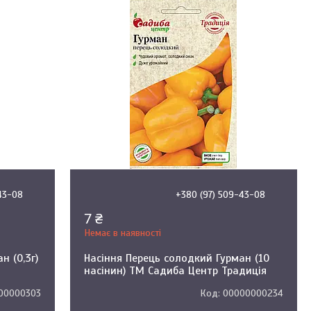
43-08
+380 (97) 509-43-08
7 ₴
Немає в наявності
н (0,3г)
Насіння Перець солодкий Гурман (10
насінин) ТМ Садиба Центр Традиція
00000303
00000000234