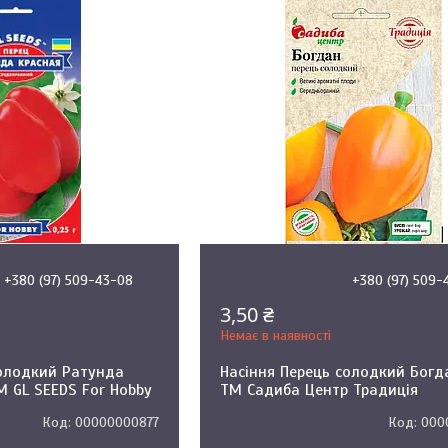
+380 (97) 509-43-08
+380 (97) 509-
3,50 ₴
Немає в наявності
солодкий Ратунда
Насіння Перець солодкий Богда
ТМ GL SEEDS For Hobby
ТМ Садиба Центр Традиція
00000000877
000