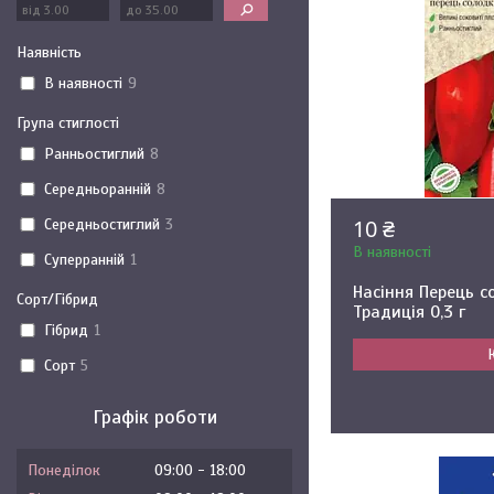
Наявність
В наявності
9
Група стиглості
Ранньостиглий
8
Середньоранній
8
10 ₴
Середньостиглий
3
В наявності
Суперранній
1
Насіння Перець с
Сорт/Гібрид
Традиція 0,3 г
Гібрид
1
Сорт
5
Графік роботи
Понеділок
09:00
18:00