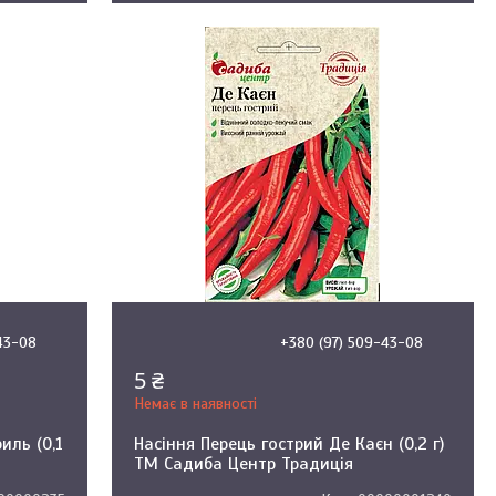
43-08
+380 (97) 509-43-08
5 ₴
Немає в наявності
иль (0,1
Насіння Перець гострий Де Каєн (0,2 г)
ТМ Садиба Центр Традиція