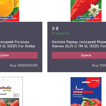
8 ₴
В наявності
солодкий Ратунда
Насіння Перець солодкий Мар
М GL SEEDS For Hobby
Язичок (0,25 г) ТМ GL SEEDS Fo
Купити
Купити
00000001249
000