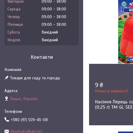
Вівторок
09:00
18:00
Середа
09:00
18:00
Четвер
09:00
18:00
Пʼятниця
09:00
18:00
Субота
Вихідний
Неділя
Вихідний
Контакти
Товари для саду та городу
9 ₴
Немає в наявності
Луцьк, Україна
Насіння Перець 
(0,25 г) ТМ GL SE
+380 (97) 509-43-08
dmelnykv@ukr.net