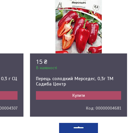
15 ₴
В наявності
0,3 г СЦ
Перець солодкий Мерседес, 0,3г ТМ
Садиба Центр
Купити
00004307
00000004681