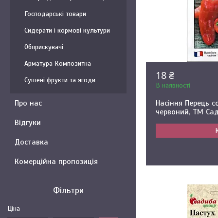
Господарські товари
Сидерати і кормові культури
Обприскувачі
Арматура Композитна
18 ₴
Сушені фрукти та ягоди
В наявності
Про нас
Насіння Перець с
червоний, ТМ Са
Відгуки
Доставка
Комерційна пропозиція
Фільтри
Ціна