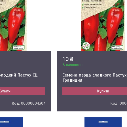
10 ₴
В наявності
олодкий Пастух СЦ
Семена перца сладкого Пастух 
Традиция
Купити
Купити
00000004307
000