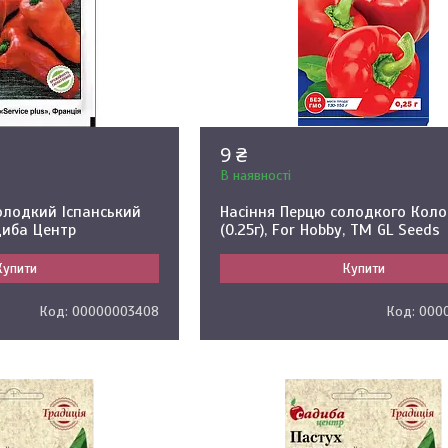
9 ₴
В наявності
олодкий Іспанський
Насіння Перцю солодкого Кол
диба Центр
(0.25г), For Hobby, TM GL Seeds
Купити
Купити
00000003408
000