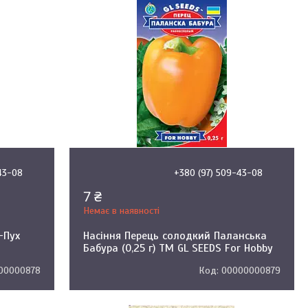
43-08
+380 (97) 509-43-08
7 ₴
Немає в наявності
-Пух
Насіння Перець солодкий Паланська
Бабура (0,25 г) ТМ GL SEEDS For Hobby
00000878
00000000879