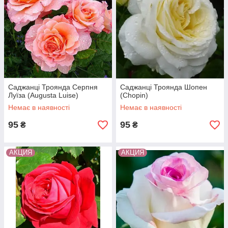
Саджанці Троянда Серпня
Саджанці Троянда Шопен
Луїза (Augusta Luise)
(Chopin)
Немає в наявності
Немає в наявності
95
95
₴
₴
АКЦИЯ
АКЦИЯ