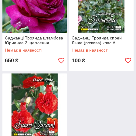
Саджанці Троянда штамбова
Саджанці Троянда спрей
Юрианда 2 щеплення
Лінда (рожева) клас А
Немає в наявності
Немає в наявності
650
100
₴
₴