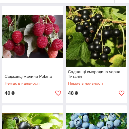
Саджанці смородина чорна
Саджанці малини Polana
Титанія
Немає в наявності
Немає в наявності
40
48
₴
₴