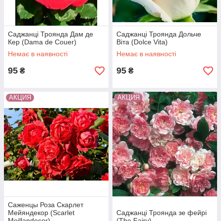
Саджанці Троянда Дам де
Саджанці Троянда Дольче
Кер (Dama de Couer)
Віта (Dolce Vita)
Немає в наявності
Немає в наявності
95
95
₴
₴
АКЦИЯ
АКЦИЯ
Саженцы Роза Скарлет
Мейяндекор (Scarlet
Саджанці Троянда зе фейрі
Meillandecor)
(The Fairy)