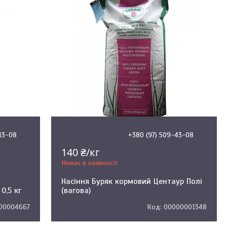
43-08
+380 (97) 509-43-08
140 ₴/кг
Немає в наявності
Насіння Буряк кормовий Центаур Полі
0,5 кг
(вагова)
00004667
00000001348