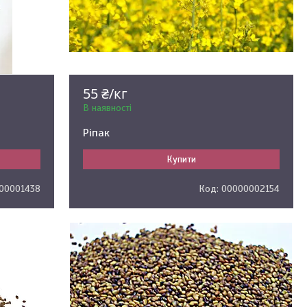
55 ₴/кг
В наявності
Ріпак
Купити
00001438
00000002154