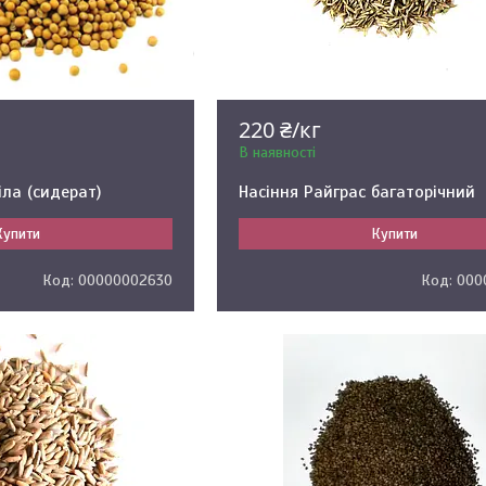
220 ₴/кг
В наявності
іла (сидерат)
Насіння Райграс багаторічний
Купити
Купити
00000002630
000