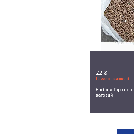
22 ₴
Немає в наявності
Насіння Горох по
ваговий