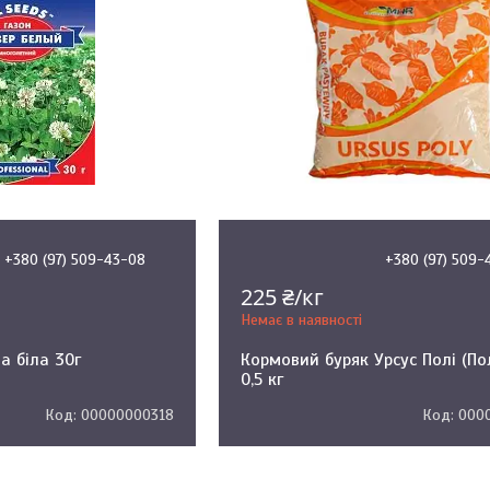
+380 (97) 509-43-08
+380 (97) 509-
225 ₴/кг
Немає в наявності
а біла 30г
Кормовий буряк Урсус Полі (По
0,5 кг
00000000318
000