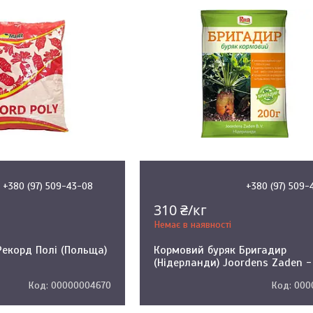
+380 (97) 509-43-08
+380 (97) 509-
310 ₴/кг
Немає в наявності
Рекорд Полі (Польща)
Кормовий буряк Бригадир
(Нідерланди) Joordens Zaden - 
00000004670
000