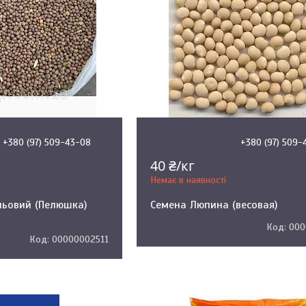
+380 (97) 509-43-08
+380 (97) 509-
40 ₴/кг
Немає в наявності
льовий (Пелюшка)
Семена Люпина (весовая)
000
00000002511