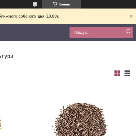
Кошик
ближчого робочого дня (10.08).
ьтури