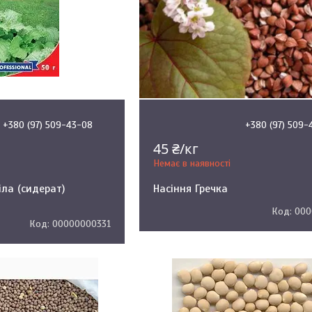
+380 (97) 509-43-08
+380 (97) 509-
45 ₴/кг
Немає в наявності
іла (сидерат)
Насіння Гречка
000
00000000331