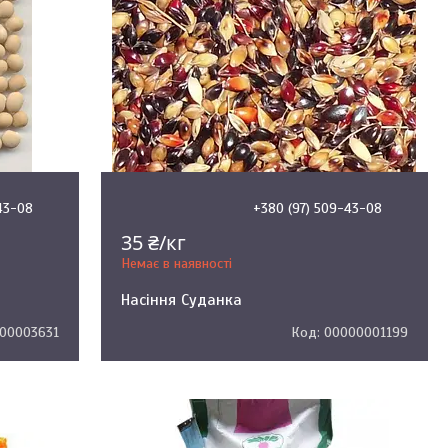
43-08
+380 (97) 509-43-08
35 ₴/кг
Немає в наявності
Насіння Суданка
00003631
00000001199