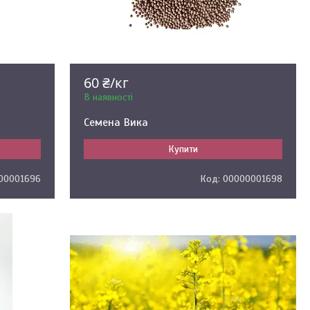
60 ₴/кг
В наявності
Семена Вика
Купити
00001696
00000001698