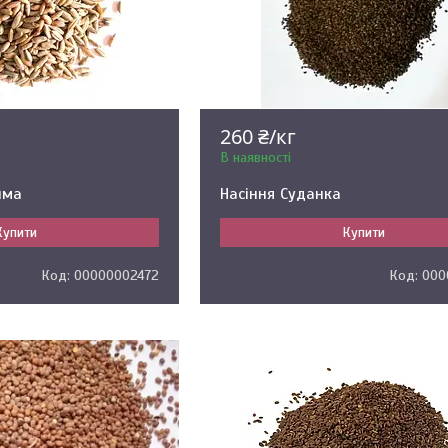
260 ₴/кг
В наявності
има
Насіння Суданка
Купити
Купити
00000002472
000