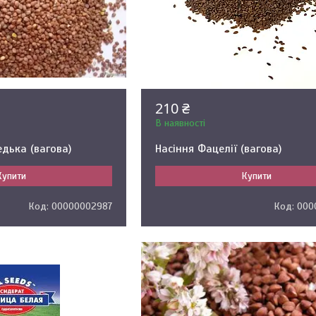
210 ₴
В наявності
едька (вагова)
Насіння Фацелії (вагова)
Купити
Купити
00000002987
000