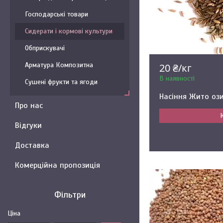
Господарські товари
Сидерати і кормові культури
Обприскувачі
Арматура Композитна
20 ₴/кг
В наявності
Сушені фрукти та ягоди
Насіння Жито оз
Про нас
Відгуки
Доставка
Комерційна пропозиція
Фільтри
Ціна