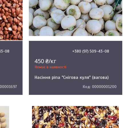
43-08
+380 (97) 509-43-08
450 ₴/кг
Немає в наявності
Насіння ріпа "Снігова куля" (вагова)
00001697
00000001200