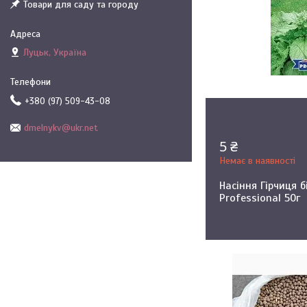
Товари для саду та городу
Луцьк, Україна
+380 (97) 509-43-08
dmelnykv@ukr.net
5 ₴
Немає в наявності
Насіння Гірчиця б
Professional 50г