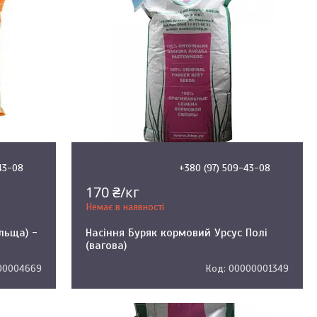
43-08
+380 (97) 509-43-08
170 ₴/кг
Немає в наявності
льща) -
Насіння Буряк кормовий Урсус Полі
(вагова)
00004669
00000001349