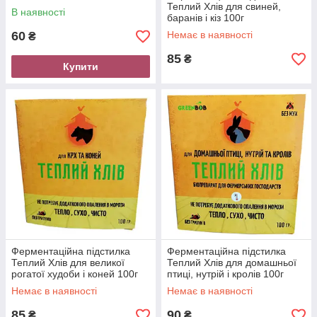
Теплий Хлів для свиней,
В наявності
баранів і кіз 100г
60
Немає в наявності
₴
85
₴
Купити
Ферментаційна підстилка
Ферментаційна підстилка
Теплий Хлів для великої
Теплий Хлів для домашньої
рогатої худоби і коней 100г
птиці, нутрій і кролів 100г
Немає в наявності
Немає в наявності
85
90
₴
₴