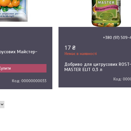
+380 (97) 509-
17 ₴
русових Майстер-
Немає в наявності
Добриво для цитрусових ROST
Купити
MASTER ELIT 0,3 л
000
00000000033