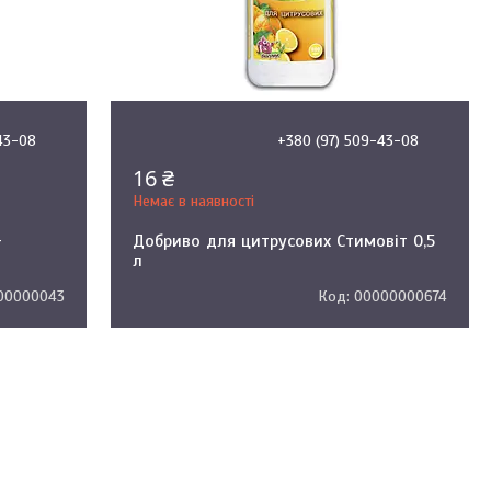
43-08
+380 (97) 509-43-08
16 ₴
Немає в наявності
-
Добриво для цитрусових Стимовіт 0,5
л
00000043
00000000674