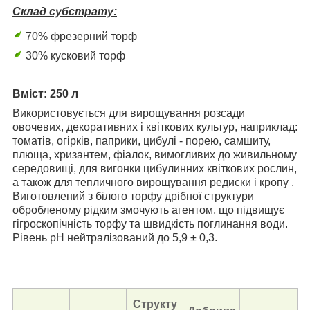
Склад субстрату:
70% фрезерний торф
30% кусковий торф
Вміст: 250 л
Використовується для вирощування розсади
овочевих, декоративних і квіткових культур, наприклад:
томатів, огірків, паприки, цибулі - порею, самшиту,
плюща, хризантем, фіалок, вимогливих до живильному
середовищі, для вигонки цибулинних квіткових рослин,
а також для тепличного вирощування редиски і кропу .
Виготовлений з білого торфу дрібної структури
обробленому рідким змочують агентом, що підвищує
гігроскопічність торфу та швидкість поглинання води.
Рівень рН нейтралізований до 5,9 ± 0,3.
Структу