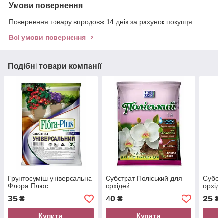
Умови повернення
Повернення товару впродовж 14 днів за рахунок покупця
Всі умови повернення
Подібні товари компанії
Грунтосуміш універсальна
Субстрат Поліський для
Субс
Флора Плюс
орхідей
орхі
35
40
25
₴
₴
Купити
Купити