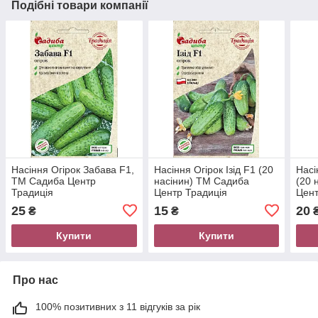
Подібні товари компанії
Насіння Огірок Забава F1,
Насіння Огірок Ізід F1 (20
Насі
ТМ Садиба Центр
насінин) ТМ Садиба
(20 
Традиція
Центр Традиція
Цент
25
15
20
₴
₴
Купити
Купити
Про нас
100% позитивних з 11 відгуків за рік