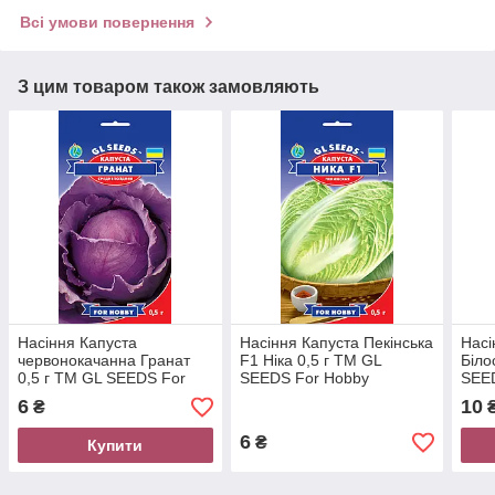
Всі умови повернення
З цим товаром також замовляють
Насіння Капуста
Насіння Капуста Пекінська
Насі
червонокачанна Гранат
F1 Ніка 0,5 г ТМ GL
Біло
0,5 г ТМ GL SEEDS For
SEEDS For Hobby
SEE
Hobby
6
10
₴
6
₴
Купити