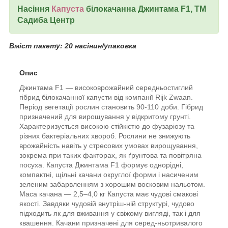
Насіння
Капуста
білокачанна Джинтама F1, ТМ
Садиба Центр
Вміст пакету: 20 насінин/упаковка
Опис
Джинтама F1 — високоврожайний середньостиглий
гібрид білокачанної капусти від компанії Rijk Zwaan.
Період вегетації рослин становить 90-110 доби. Гібрид
призначений для вирощування у відкритому грунті.
Характеризується високою стійкістю до фузаріозу та
різних бактеріальних хвороб. Рослини не знижують
врожайність навіть у стресових умовах вирощування,
зокрема при таких факторах, як ґрунтова та повітряна
посуха. Капуста Джинтама F1 формує однорідні,
компактні, щільні качани округлої форми і насиченим
зеленим забарвленням з хорошим восковим нальотом.
Маса качана — 2,5–4,0 кг Капуста має чудові смакові
якості. Завдяки чудовій внутріш-ній структурі, чудово
підходить як для вживання у свіжому вигляді, так і для
квашення. Качани призначені для серед-ньотривалого