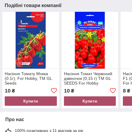
Подібні товари компанії
Насіння Томату Мокка
Насіння Томат Червоний
Насі
(0.1г), For Hobby, TM GL
дзвіночок (0,15 г) ТМ GL
F1 (
Seeds
SEEDS For Hobby
For 
10
10
8
₴
₴
₴
Купити
Купити
Про нас
100% позитивних з 11 відгуків за рік