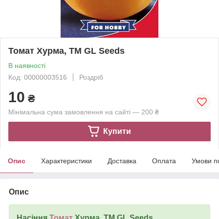
Томат Хурма, TM GL Seeds
В наявності
Код: 00000003516
Роздріб
10
₴
Мінімальна сума замовлення на сайті — 200 ₴
Купити
Опис
Характеристики
Доставка
Оплата
Умови п
Опис
Насіння
Томат
Хурма, TM GL Seeds