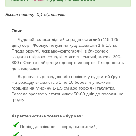
Вміст пакету: 0,1 г/упаковка
Опис
Чудовий великоплідний середньостиглий (115-125
днів) сорт. Формує потужний кущ заввишки 1,6-1,8 м.
Плоди округлі, яскраво-жовтогарячі, з блискучою
гладкою шкіркою, солодкі, м'ясисті, смачні, масою 200-
600 г. Один з найкращих десертних сортів. Плодоносить
до заморозків.
Вирощують розсадою або посівом у відкритий ґрунт.
На розсаду висівають з 1 по 10 березня у поживні
горщики на глибину 1-1.5 см або торф'яні таблетки.
Розсада зростає у стаканчиках 50-60 днів до посадки на
грядку.
Характеристика томата «Хурма»:
Період дозрівання – середньостиглий;