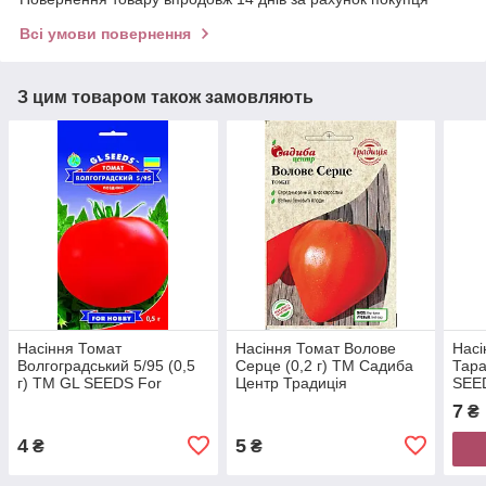
Всі умови повернення
З цим товаром також замовляють
Насіння Томат
Насіння Томат Волове
Насі
Волгоградський 5/95 (0,5
Серце (0,2 г) ТМ Садиба
Тара
г) ТМ GL SEEDS For
Центр Традиція
SEE
Hobby
7
₴
4
5
₴
₴