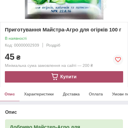
Приготування Майстра-Агро для огірків 100 г
В наявності
Код: 00000002939
Роздріб
45
₴
Мінімальна сума замовлення на сайті — 200 ₴
Купити
Опис
Характеристики
Доставка
Оплата
Умови п
Опис
Добриво Майстер-Агро для