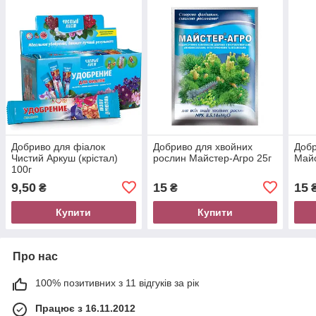
Добриво для фіалок
Добриво для хвойних
Добр
Чистий Аркуш (крістал)
рослин Майстер-Агро 25г
Майс
100г
9,50
15
15
₴
₴
Купити
Купити
Про нас
100% позитивних з 11 відгуків за рік
Працює з 16.11.2012