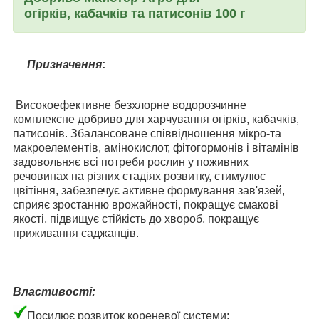
огірків,
кабачків та патисонів
100 г
Призначення
:
Високоефективне безхлорне водорозчинне
комплексне добриво для харчування огірків, кабачків,
патисонів. Збалансоване співвідношення мікро-та
макроелементів, амінокислот, фітогормонів і вітамінів
задовольняє всі потреби рослин у поживних
речовинах на різних стадіях розвитку, стимулює
цвітіння, забезпечує активне формування зав'язей,
сприяє зростанню врожайності, покращує смакові
якості, підвищує стійкість до хвороб, покращує
приживання саджанців.
Властивості:
Посилює розвиток кореневої системи;