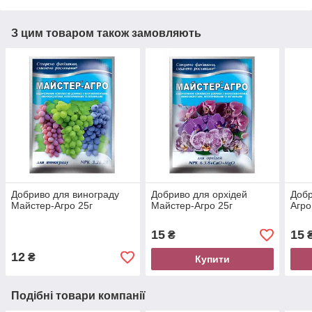
З цим товаром також замовляють
Добриво для винограду
Добриво для орхідей
Добр
Майстер-Агро 25г
Майстер-Агро 25г
Агро
15
15
₴
12
₴
Купити
Подібні товари компанії