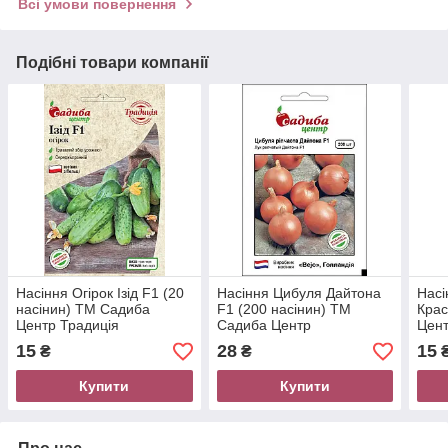
Всі умови повернення
Подібні товари компанії
Насіння Огірок Ізід F1 (20
Насіння Цибуля Дайтона
Насі
насінин) ТМ Садиба
F1 (200 насінин) ТМ
Крас
Центр Традиція
Садиба Центр
Цент
15
28
15
₴
₴
Купити
Купити