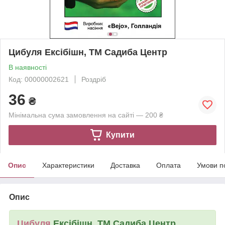
Цибуля Ексібішн, ТМ Садиба Центр
В наявності
Код: 00000002621
Роздріб
36
₴
Мінімальна сума замовлення на сайті — 200 ₴
Купити
Опис
Характеристики
Доставка
Оплата
Умови п
Опис
Цибуля
Ексібішн, ТМ Садиба Центр