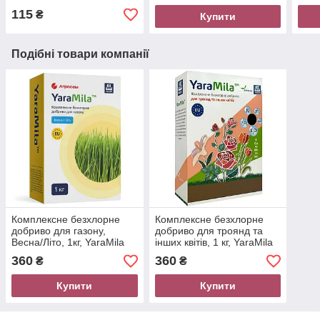
115
₴
Купити
Подібні товари компанії
Комплексне безхлорне
Комплексне безхлорне
добриво для газону,
добриво для троянд та
Весна/Літо, 1кг, YaraMila
інших квітів, 1 кг, YaraMila
360
360
₴
₴
Купити
Купити