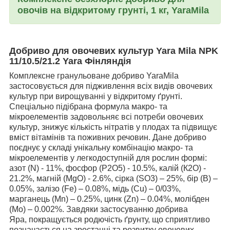
овочів на відкритому грунті, 1 кг, YaraMila
Добриво для овочевих культур Yara Mila NPK
11/10.5/21.2 Yara Фінляндія
Комплексне гранульоване добриво YaraMila
застосовується для підживлення всіх видів овочевих
культур при вирощуванні у відкритому ґрунті.
Спеціально підібрана формула макро- та
мікроелементів задовольняє всі потреби овочевих
культур, знижує кількість нітратів у плодах та підвищує
вміст вітамінів та поживних речовин. Дане добриво
поєднує у складі унікальну комбінацію макро- та
мікроелементів у легкодоступній для рослин формі:
азот (N) - 11%, фосфор (Р2О5) - 10.5%, калій (К2О) -
21.2%, магній (MgO) - 2.6%, сірка (SO3) – 25%, бір (B) –
0.05%, залізо (Fe) – 0.08%, мідь (Сu) – 0/03%,
марганець (Mn) – 0.25%, цинк (Zn) – 0.04%, молібден
(Mo) – 0.002%. Завдяки застосуванню добрива
Яра,
покращується родючість ґрунту, що сприятливо
позначається на зростанні та розвитку овочевих