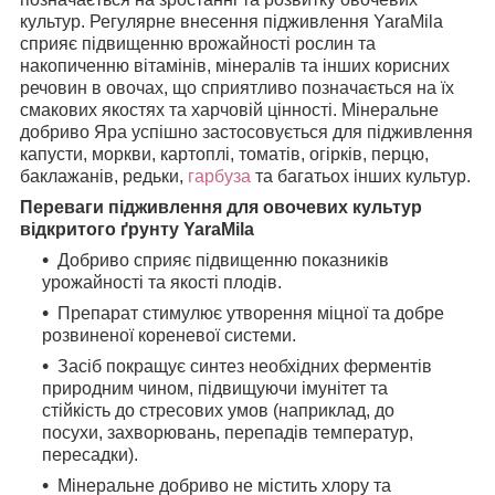
культур. Регулярне внесення підживлення YaraMila
сприяє підвищенню врожайності рослин та
накопиченню вітамінів, мінералів та інших корисних
речовин в овочах, що сприятливо позначається на їх
смакових якостях та харчовій цінності. Мінеральне
добриво Яра успішно застосовується для підживлення
капусти, моркви, картоплі, томатів, огірків, перцю,
баклажанів, редьки,
гарбуза
та багатьох інших культур.
Переваги підживлення для овочевих культур
відкритого ґрунту YaraMila
Добриво сприяє підвищенню показників
урожайності та якості плодів.
Препарат стимулює утворення міцної та добре
розвиненої кореневої системи.
Засіб покращує синтез необхідних ферментів
природним чином, підвищуючи імунітет та
стійкість до стресових умов (наприклад, до
посухи, захворювань, перепадів температур,
пересадки).
Мінеральне добриво не містить хлору та