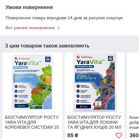
Умови повернення
Повернення товару впродовж 14 днів за рахунок покупця
Всі умови повернення
З цим товаром також замовляють
БІОСТИМУЛЯТОР РОСТУ
БІОСТИМУЛЯТОР РОСТУ
Комп
YARA VITA ДЛЯ
YARA VITA ДЛЯ ЛОХИНИ
добр
КОРЕНЕВОЇ СИСТЕМИ 25
ТА ЯГІДНИХ КУЩІВ 20 МЛ
інших
МЛ
85
360
₴