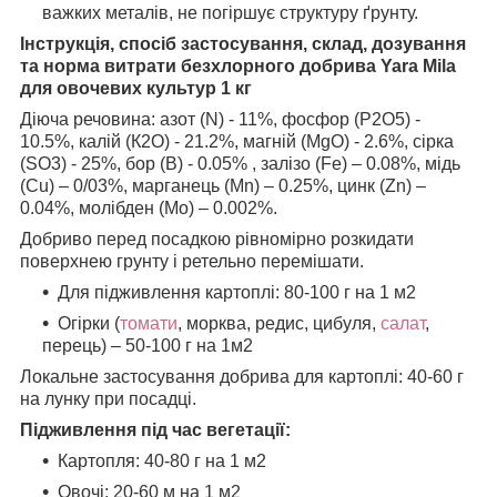
важких металів, не погіршує структуру ґрунту.
Інструкція, спосіб застосування, склад, дозування
та норма витрати безхлорного добрива Yara Mila
для овочевих культур 1 кг
Діюча речовина: азот (N) - 11%, фосфор (Р2О5) -
10.5%, калій (К2О) - 21.2%, магній (MgO) - 2.6%, сірка
(SO3) - 25%, бор (B) - 0.05% , залізо (Fe) – 0.08%, мідь
(Сu) – 0/03%, марганець (Mn) – 0.25%, цинк (Zn) –
0.04%, молібден (Mo) – 0.002%.
Добриво перед посадкою рівномірно розкидати
поверхнею грунту і ретельно перемішати.
Для підживлення картоплі: 80-100 г на 1 м2
Огірки (
томати
, морква, редис, цибуля,
салат
,
перець) – 50-100 г на 1м2
Локальне застосування добрива для картоплі: 40-60 г
на лунку при посадці.
Підживлення під час вегетації:
Картопля: 40-80 г на 1 м2
Овочі: 20-60 м на 1 м2