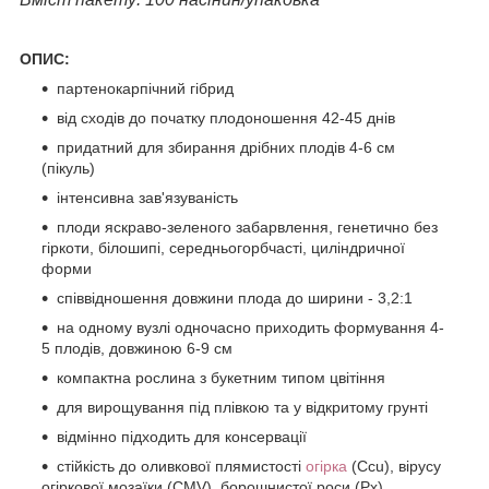
ОПИС:
партенокарпічний гібрид
від сходів до початку плодоношення 42-45 днів
придатний для збирання дрібних плодів 4-6 см
(пікуль)
інтенсивна зав'язуваність
плоди яскраво-зеленого забарвлення, генетично без
гіркоти, білошипі, середньогорбчасті, циліндричної
форми
співвідношення довжини плода до ширини - 3,2:1
на одному вузлі одночасно приходить формування 4-
5 плодів, довжиною 6-9 см
компактна рослина з букетним типом цвітіння
для вирощування під плівкою та у відкритому грунті
відмінно підходить для консервації
стійкість до оливкової плямистості
огірка
(Ccu), вірусу
огіркової мозаїки (CMV), борошнистої роси (Px)