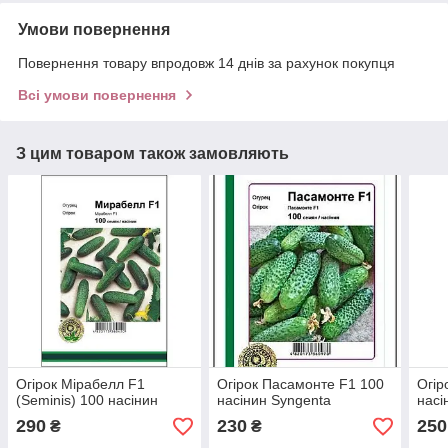
Умови повернення
Повернення товару впродовж 14 днів за рахунок покупця
Всі умови повернення
З цим товаром також замовляють
Огірок Мірабелл F1
Огірок Пасамонте F1 100
Огір
(Seminis) 100 насінин
насінин Syngenta
насі
290
230
250
₴
₴