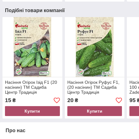
Подібні товари компанії
Насіння Огірок Ізід F1 (20
Насіння Огірок Руфус F1,
Насі
насінин) ТМ Садиба
(20 насінин) ТМ Садиба
100 
Центр Традиція
Центр Традиція
Zade
15
20
95
₴
₴
Купити
Купити
Про нас