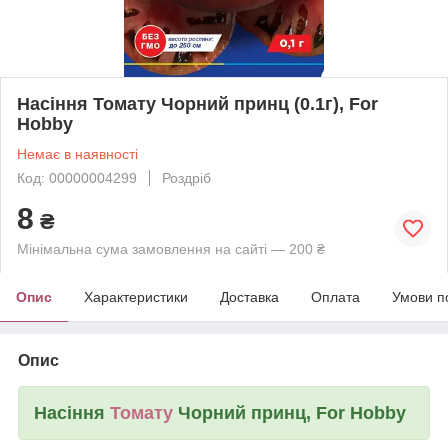
Насіння Томату Чорний принц (0.1г), For
Hobby
Немає в наявності
Код: 00000004299
Роздріб
8
₴
Мінімальна сума замовлення на сайті — 200 ₴
Опис
Характеристики
Доставка
Оплата
Умови п
Опис
Насіння
Томату
Чорний принц, For Hobby