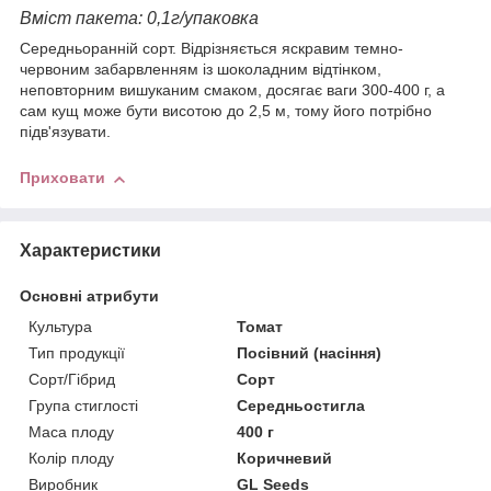
Вміст пакета: 0,1г/упаковка
Середньоранній сорт. Відрізняється яскравим темно-
червоним забарвленням із шоколадним відтінком,
неповторним вишуканим смаком, досягає ваги 300-400 г, а
сам кущ може бути висотою до 2,5 м, тому його потрібно
підв'язувати.
Приховати
Характеристики
Основні атрибути
Культура
Томат
Тип продукції
Посівний (насіння)
Сорт/Гібрид
Сорт
Група стиглості
Середньостигла
Маса плоду
400 г
Колір плоду
Коричневий
Виробник
GL Seeds