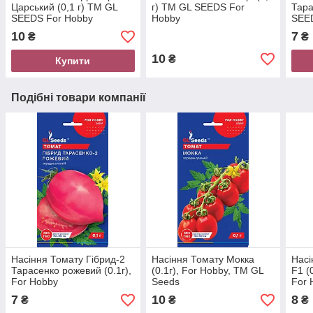
Царський (0,1 г) ТМ GL
г) ТМ GL SEEDS For
Тара
SEEDS For Hobby
Hobby
SEE
10
7
₴
₴
10
₴
Купити
Подібні товари компанії
Насіння Томату Гiбрид-2
Насіння Томату Мокка
Насі
Тарасенко рожевий (0.1г),
(0.1г), For Hobby, TM GL
F1 (
For Hobby
Seeds
For 
7
10
8
₴
₴
₴