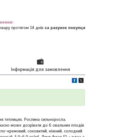
овару протягом 14 днів
за рахунок покупця
Інформація для замовлення
вих теплицях. Рослина сильноросла,
очасно може дозрівати до 6 овальних плодів
тло-кремовий, соковитий, ніжний, солодкий
рожай, 5,0-6,0 кг/м². Диня Амал F1 - одна з