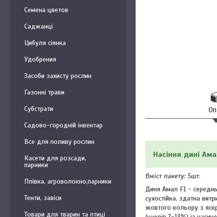
Семена цветов
Саджанці
Цибуля сіянка
Удобрения
Засоби захисту рослин
Газонні трави
Субстрати
Оп
Садово-городній інвентар
Все для поливу рослин
Насіння дині Ама
Касети для розсади,
парники
Вміст пакету: 5шт.
Плівка, агроволокно,парники
Диня Амал F1 - середнь
Тенти, завіси
сухостійка, здатна вит
жовтого кольору з яскр
Товари для тварин та птиці
(цукрів 7-13%) із наси