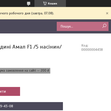
Кошик
чого робочого дня (завтра, 07.08).
дині Амал F1 /5 насінин/
Код:
00000004438
ума замовлення на сайті — 200 ₴
ити
09-43-08