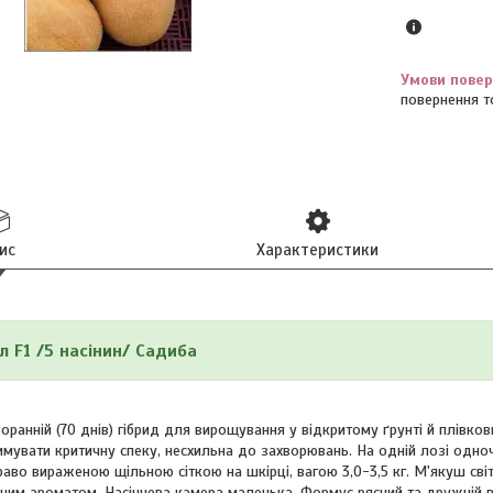
повернення т
ис
Характеристики
л F1 /5 насінин/ Садиба
оранній (70 днів) гібрид для вирощування у відкритому ґрунті й плівко
римувати критичну спеку, несхильна до захворювань. На одній лозі одн
аво вираженою щільною сіткою на шкірці, вагою 3,0-3,5 кг. М'якуш сві
ченим ароматом. Насіннева камера маленька. Формує рясний та дружній в