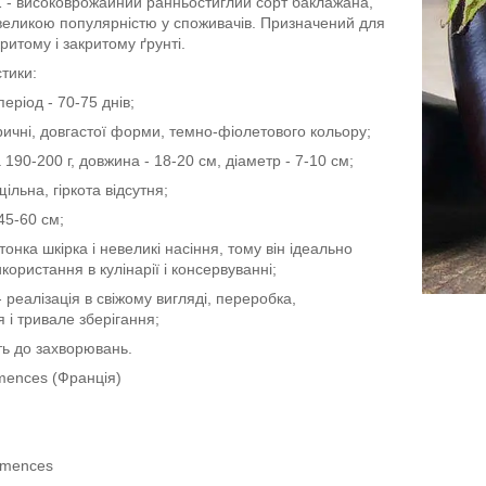
 - високоврожайний ранньостиглий сорт баклажана,
великою популярністю у споживачів. Призначений для
ритому і закритому ґрунті.
стики:
еріод - 70-75 днів;
ичні, довгастої форми, темно-фіолетового кольору;
190-200 г, довжина - 18-20 см, діаметр - 7-10 см;
щільна, гіркота відсутня;
45-60 см;
тонка шкірка і невеликі насіння, тому він ідеально
користання в кулінарії і консервуванні;
 реалізація в свіжому вигляді, переробка,
 і тривале зберігання;
сть до захворювань.
ences (Франція)
mences