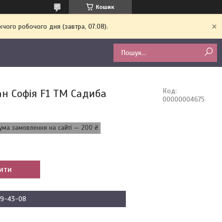
Кошик
чого робочого дня (завтра, 07.08).
н Софія F1 ТМ Садиба
Код:
00000004675
ума замовлення на сайті — 200 ₴
ити
09-43-08