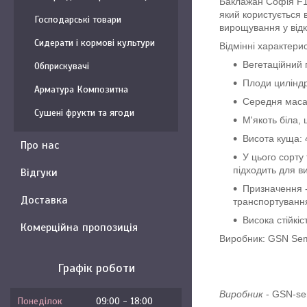
Баклажан Софія F1
який користується 
Господарські товари
вирощування у відк
Сидерати і кормові культури
Відмінні характери
Вегетаційний п
Обприскувачі
Плоди циліндр
Арматура Композитна
Середня маса 
Сушені фрукти та ягоди
М'якоть біла, 
Висота куща: 
Про нас
У цього сорту 
підходить для ви
Відгуки
Призначення -
Доставка
транспортування
Висока стійкі
Комерційна пропозиція
Виробник: GSN Sem
Графік роботи
Виробник
-
GSN-se
Понеділок
09:00
18:00