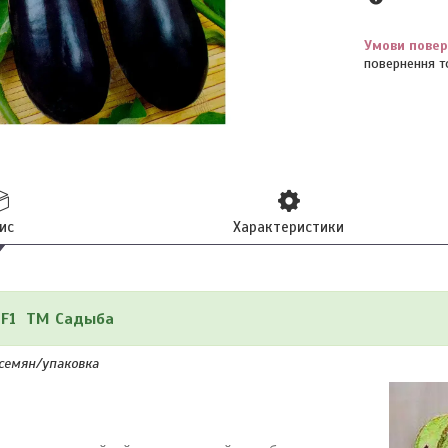
повернення т
ис
Характеристики
 F1 ТМ Садыба
 семян/упаковка