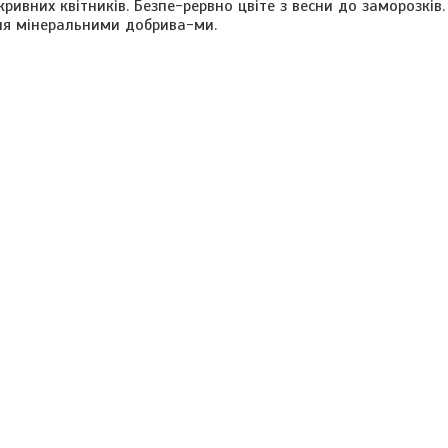
кривних квітників. Безпе-рервно цвіте з весни до заморозків
ня мінеральними добрива-ми.