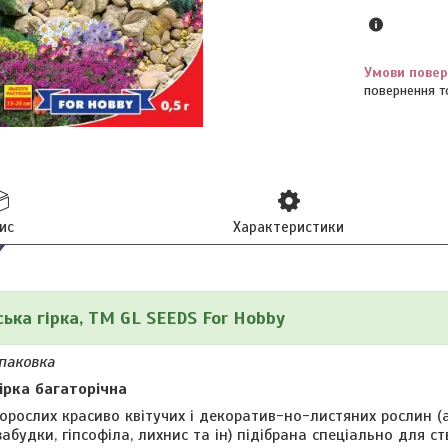
повернення т
ис
Характеристики
ська гірка, ТМ GL SEEDS For Hobby
упаковка
ірка багаторічна
лих красиво квітучих і декоратив-но-листяних рослин (айс
забудки, гіпсофіла, лихнис та ін) підібрана спеціально для ст