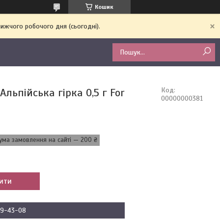
Кошик
ижчого робочого дня (сьогодні).
Альпійська гірка 0,5 г For
Код:
00000000381
ума замовлення на сайті — 200 ₴
ити
09-43-08