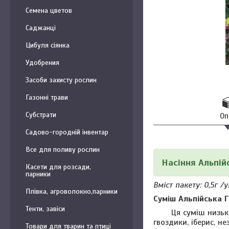
Семена цветов
Саджанці
Цибуля сіянка
Удобрения
Засоби захисту рослин
Газонні трави
Субстрати
Оп
Садово-городній інвентар
Все для поливу рослин
Насіння Альпій
Касети для розсади,
парники
Вміст пакету: 0,5г /
Плівка, агроволокно,парники
Суміш Альпійська Г
Тенти, завіси
Ця суміш низькорос
гвоздики, іберис, не
Товари для тварин та птиці