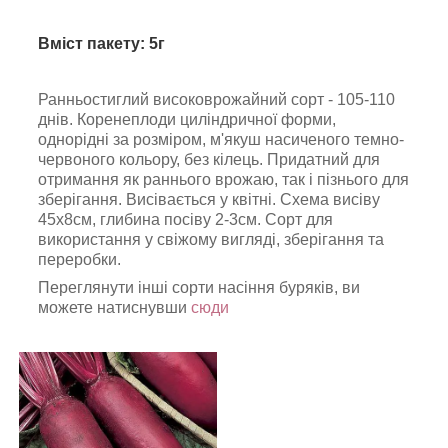
Вміст пакету: 5г
Ранньостиглий високоврожайний сорт - 105-110
днів. Коренеплоди циліндричної форми,
однорідні за розміром, м'якуш насиченого темно-
червоного кольору, без кілець. Придатний для
отримання як раннього врожаю, так і пізнього для
зберігання. Висівається у квітні. Схема висіву
45х8см, глибина посіву 2-3см. Сорт для
використання у свіжому вигляді, зберігання та
переробки.
Переглянути інші сорти насіння буряків, ви
можете натиснувши
сюди