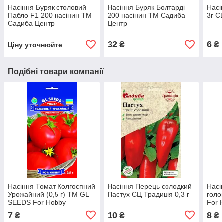
Насіння Буряк столовий
Насіння Буряк Болтарді
Насі
Пабло F1 200 насінин ТМ
200 насінин ТМ Садиба
3г С
Садиба Центр
Центр
32
6
₴
₴
Ціну уточнюйте
Подібні товари компанії
Насіння Томат Колгоспний
Насіння Перець солодкий
Насі
Урожайний (0,5 г) ТМ GL
Пастух СЦ Традиція 0,3 г
голо
SEEDS For Hobby
For 
7
10
8
₴
₴
₴