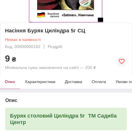
Насіння Буряк Циліндра 5г СЦ
Немає в наявності
Код: 00000000182
Роздріб
9
₴
Мінімальна сума замовлення на сайті — 200 ₴
Опис
Характеристики
Доставка
Оплата
Умови п
Опис
Буряк столовий Циліндра 5г ТМ Садиба
Центр