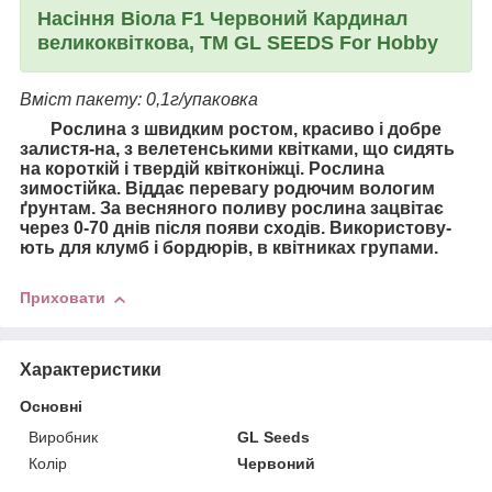
Насіння Віола F1 Червоний Кардинал
великоквіткова, ТМ GL SEEDS For Hobby
Вміст пакету: 0,1г/упаковка
Рослина з швидким ростом, красиво і добре
залистя-на, з велетенськими квітками, що сидять
на короткій і твердій квітконіжці. Рослина
зимостійка. Віддає перевагу родючим вологим
ґрунтам. За весняного поливу рослина зацвітає
через 0-70 днів після появи сходів. Використову-
ють для клумб і бордюрів, в квітниках групами.
Приховати
Характеристики
Основні
Виробник
GL Seeds
Колір
Червоний