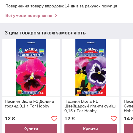
Повернення товару впродовж 14 днів за рахунок покупця
Всі умови повернення
З цим товаром також замовляють
Насіння Віола F1 Долина
Насіння Віола F1
Насі
троянд 0,1 г For Hobby
Швейцарські гіганти суміш
Супе
0,15 г For Hobby
Hob
12
12
14
₴
₴
Купити
Купити