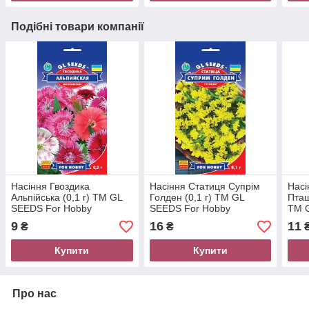
Подібні товари компанії
Насіння Гвоздика
Насіння Статиця Супрім
Насі
Альпійська (0,1 г) ТМ GL
Голден (0,1 г) ТМ GL
Пташ
SEEDS For Hobby
SEEDS For Hobby
ТМ 
9
16
11
₴
₴
Купити
Купити
Про нас