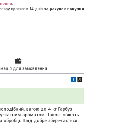
овару протягом 14 днів
за рахунок покупця
рмація для замовлення
оподібний, вагою до 4 кг Гарбуз
мускатним ароматом. Також м'якоть
й обробці. Плід добре збері-гається