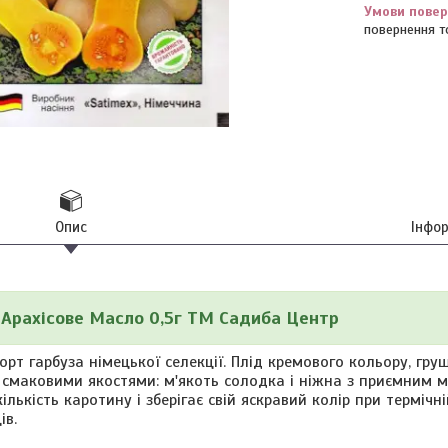
повернення т
Опис
Інфо
Арахісове Масло 0,5г ТМ Садиба Центр
 гарбуза німецької селекції. Плід кремового кольору, груш
 смаковими якостями: м'якоть солодка і ніжна з приємним 
ількість каротину і зберігає свій яскравий колір при термічні
ів.