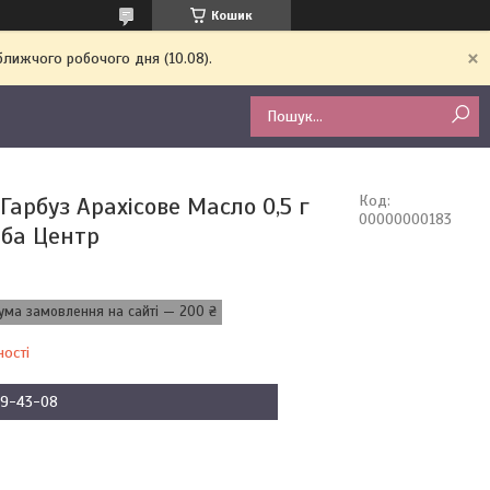
Кошик
ближчого робочого дня (10.08).
Гарбуз Арахісове Масло 0,5 г
Код:
00000000183
ба Центр
ума замовлення на сайті — 200 ₴
ності
09-43-08