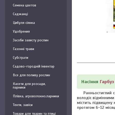
Семена цветов
Саджанці
Цибуля сіянка
Удобрения
Засоби захисту рослин
Газонні трави
Субстрати
Садово-городній інвентар
Все для поливу рослин
Насіння
Гарбуз
Касети для розсади,
парники
Ранньостиглий сорт
Плівка, агроволокно,парники
володіє відмінними
містить підвищену к
Тенти, завіси
протягом 6-12 місяц
Товари для тварин та птиці