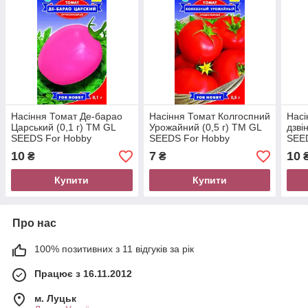
Насіння Томат Де-барао
Насіння Томат Колгоспний
Насі
Царський (0,1 г) ТМ GL
Урожайний (0,5 г) ТМ GL
дзві
SEEDS For Hobby
SEEDS For Hobby
SEE
10
7
10
₴
₴
Купити
Купити
Про нас
100% позитивних з 11 відгуків за рік
Працює з 16.11.2012
м. Луцьк