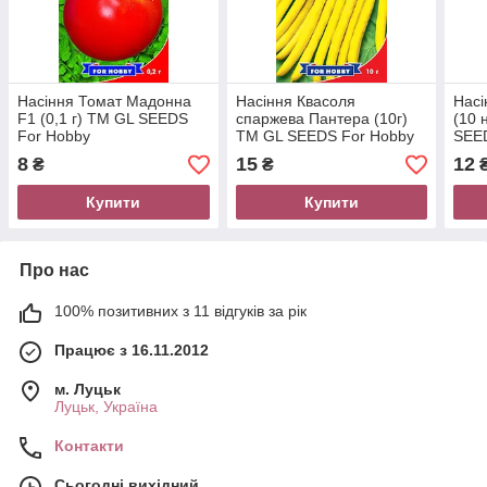
Насіння Томат Мадонна
Насіння Квасоля
Насі
F1 (0,1 г) ТМ GL SEEDS
спаржева Пантера (10г)
(10 
For Hobby
ТМ GL SEEDS For Hobby
SEE
8
15
12
₴
₴
Купити
Купити
Про нас
100% позитивних з 11 відгуків за рік
Працює з 16.11.2012
м. Луцьк
Луцьк, Україна
Контакти
Сьогодні вихідний