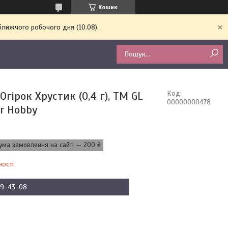
Кошик
ближчого робочого дня (10.08).
Огірок Хрустик (0,4 г), ТМ GL
Код:
00000000478
r Hobby
ума замовлення на сайті — 200 ₴
ності
09-43-08