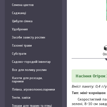
Семена цветов
Саджанці
Цибуля сіянка
Удобрения
Засоби захисту рослин
Газонні трави
Субстрати
Оп
Садово-городній інвентар
Все для поливу рослин
Насіння Огірок
Касети для розсади,
парники
Вміст пакету: 0,4 г/
Плівка, агроволокно,парники
Тип: міні-корнішон
Тенти, завіси
Скоростиглий парте
зелені, 8-10 см зав
Товари для тварин та птиці