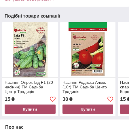
Подібні товари компанії
Насіння Огірок Ізід F1 (20
Насіння Редиска Алекс
Насі
насінин) ТМ Садиба
(10г) ТМ Садиба Центр
спар
Центр Традиція
Традиція
Коро
упак
15
30
15
₴
₴
Цент
Купити
Купити
Про нас