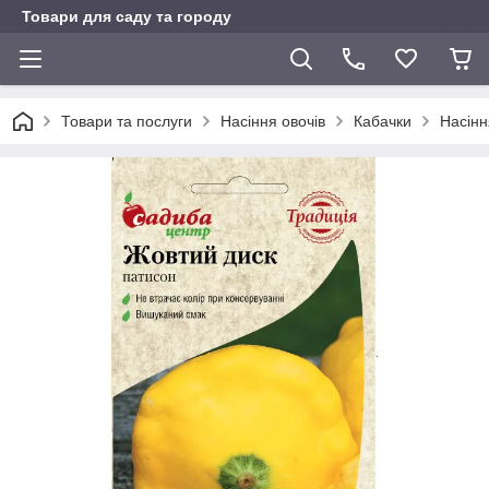
Товари для саду та городу
Товари та послуги
Насіння овочів
Кабачки
Насінн