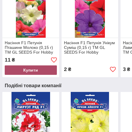
Насіння F1 Петунія
Насіння F1 Петунія Унікум
Насі
Пташине Молоко (0,15 г)
Суміш (0,15 г) ТМ GL
Лави
ТМ GL SEEDS For Hobby
SEEDS For Hobby
ТМ G
11
₴
2
3
₴
₴
Купити
Подібні товари компанії