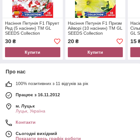
Насіння Петунія F1 Пірует
Насіння Петунія F1 Призм
Насі
Ред (5 насінин) ТМ GL
Айворі (10 насінин) ТМ GL
Сіль
SEEDS Collection
SEEDS Collection
GL S
30
20
15
₴
₴
Купити
Купити
Про нас
100% позитивних з 11 відгуків за рік
Працює з 16.11.2012
м. Луцьк
Луцьк, Україна
Контакти
Сьогодні вихідний
Показати весь графік роботи