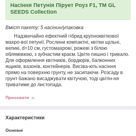
Насіння Петунія Пірует Роуз F1, ТМ GL
SEEDS Collection
Вміст пакету: 5 насінин/упаковка
Надзвичайно ефектний гібрид крупноквіткової
махро-вої петунії. Рослини компактні, квітки щільні,
великі, d=10 см, густомахрові, рожеві з білою
облямівкою, з зубчастим краєм. Цвіте пишно і тривало.
Для оформлення квітників, бордюрів, балконних
ящиків, вазонів, контейнерів. Висіва-ють насіння
прямо на поверхню грунту, не засипаючи. Розсаду в
грунт бажано висаджувати квітучою, тоді цвітін-ня
триватиме до листопада.
Приховати
Характеристики
Основні