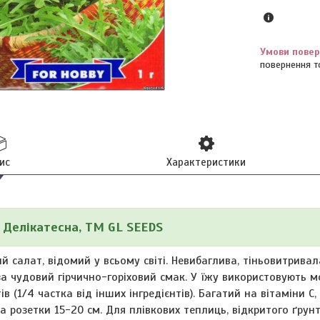
повернення т
ис
Характеристики
 Делікатесна, ТМ GL SEEDS
й салат, відомий у всьому світі. Невибаглива, тіньовитрива
за чудовий гірчично-горіховий смак. У їжу використовують 
в (1/4 частка від інших інгредієнтів). Багатий на вітаміни С, 
та розетки 15-20 см. Для плівкових теплиць, відкритого ґрун