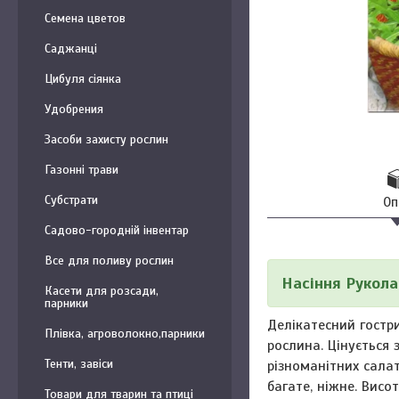
Семена цветов
Саджанці
Цибуля сіянка
Удобрения
Засоби захисту рослин
Газонні трави
Субстрати
Оп
Садово-городній інвентар
Все для поливу рослин
Насіння Рукола
Касети для розсади,
парники
Делікатесний гостри
Плівка, агроволокно,парники
рослина. Цінується 
Тенти, завіси
різноманітних салаті
багате, ніжне. Висо
Товари для тварин та птиці