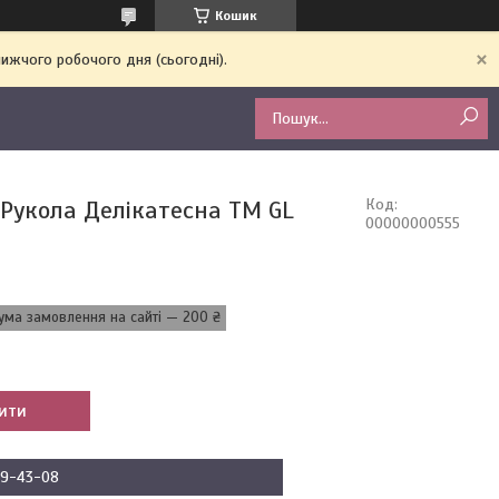
Кошик
ижчого робочого дня (сьогодні).
 Рукола Делікатесна ТМ GL
Код:
00000000555
ума замовлення на сайті — 200 ₴
ити
09-43-08