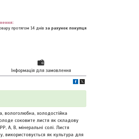
овару протягом 14 днів
за рахунок покупця
Інформація для замовлення
ла, вологолюбна, холодостійка
молоде соковите листя як складову
РР, А, В, мінеральні солі. Листя
ту, використовується як культура для