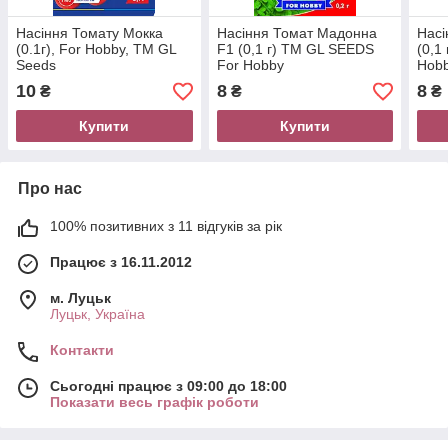
Насіння Томату Мокка
Насіння Томат Мадонна
Насі
(0.1г), For Hobby, TM GL
F1 (0,1 г) ТМ GL SEEDS
(0,1
Seeds
For Hobby
Hob
10
8
8
₴
₴
₴
Купити
Купити
Про нас
100% позитивних з 11 відгуків за рік
Працює з 16.11.2012
м. Луцьк
Луцьк, Україна
Контакти
Сьогодні працює з 09:00 до 18:00
Показати весь графік роботи