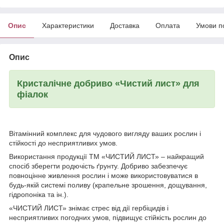
Опис
Характеристики
Доставка
Оплата
Умови п
Опис
Кристалічне добриво «Чистий лист» для
фіалок
Вітамінний комплекс для чудового вигляду ваших рослин і
стійкості до несприятливих умов.
Використання продукції ТМ «ЧИСТИЙ ЛИСТ» – найкращий
спосіб зберегти родючість ґрунту. Добриво забезпечує
повноцінне живлення рослин і може використовуватися в
будь-якій системі поливу (крапельне зрошення, дощування,
гідропоніка та ін.).
«ЧИСТИЙ ЛИСТ» знімає стрес від дії гербіцидів і
несприятливих погодних умов, підвищує стійкість рослин до