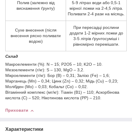
Полив (залежно від
5-9 літрах води або 0,5-1
виснаження ґрунту)
мірної ложки на 2-4,5 літра.
Поливати 2-4 рази на місяць.
При пересадці рослини
Сухе внесення (після
додати 1-2 мірних ложки до
внесення рясно поливати
3-5 літрів ґрунтосуміші і
водою)
рівномірно перемішати.
Склад
Макроелементи (%): N – 15; P2О5 – 10; K2О – 10.
Мезоелементи (г/кг): S – 130, MgO – 3,2.
Мікроелементи (г/кг): Бор (В) – 0,31; Залізо (Fe) – 1,6;
Марганець (Мn) – 0,34; Цинк (Zn) – 0,32; Мідь (Cu) – 0,23;
Молібден (Мо) – 0,03; Кобальт (Со) – 0,02.
Вітамінний комплекс (мг/кг): Тіамін (В1) – 110; Аскорбінова
кислота (С) – 520; Нікотинова кислота (РР) – 210.
Приховати
Характеристики