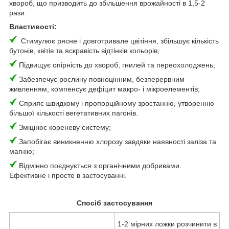
хвороб, що призводить до збільшення врожайності в 1,5-2
рази.
Властивості:
Стимулює рясне і довготривале цвітіння, збільшує кількість
бутонів, квітів та яскравість відтінків кольорів;
Підвищує опірність до хвороб, гнилей та переохолоджень;
Забезпечує рослину повноцінним, безперервним
живленням, компенсує дефіцит макро- і мікроелементів;
Сприяє швидкому і пропорційному зростанню, утворенню
більшої кількості вегетативних пагонів.
Зміцнює кореневу систему;
Запобігає виникненню хлорозу завдяки наявності заліза та
магнію;
Відмінно поєднується з органічними добривами.
Ефективне і просте в застосуванні.
Спосіб застосування
1-2 мірних ложки розчинити в