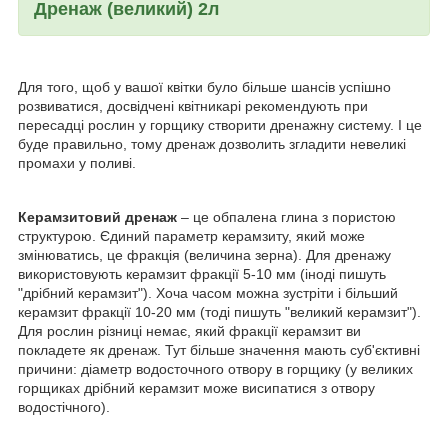
Дренаж (великий) 2л
Для того, щоб у вашої квітки було більше шансів успішно
розвиватися, досвідчені квітникарі рекомендують при
пересадці рослин у горщику створити дренажну систему. І це
буде правильно, тому дренаж дозволить згладити невеликі
промахи у поливі.
Керамзитовий дренаж
– це обпалена глина з пористою
структурою. Єдиний параметр керамзиту, який може
змінюватись, це фракція (величина зерна). Для дренажу
використовують керамзит фракції 5-10 мм (іноді пишуть
"дрібний керамзит"). Хоча часом можна зустріти і більший
керамзит фракції 10-20 мм (тоді пишуть "великий керамзит").
Для рослин різниці немає, який фракції керамзит ви
покладете як дренаж. Тут більше значення мають суб'єктивні
причини: діаметр водосточного отвору в горщику (у великих
горщиках дрібний керамзит може висипатися з отвору
водостічного).