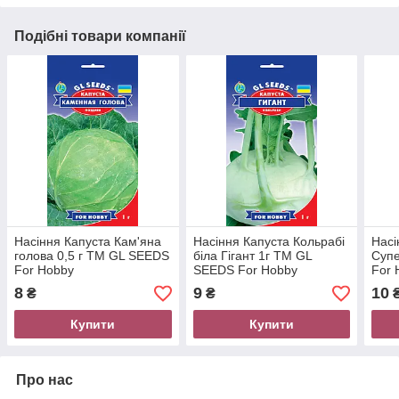
Подібні товари компанії
Насіння Капуста Кам'яна
Насіння Капуста Кольрабі
Насі
голова 0,5 г ТМ GL SEEDS
біла Гігант 1г ТМ GL
Супе
For Hobby
SEEDS For Hobby
For 
8
9
10
₴
₴
Купити
Купити
Про нас