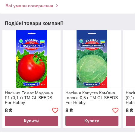
Всі умови повернення
Подібні товари компанії
Насіння Томат Мадонна
Насіння Капуста Кам'яна
Насі
F1 (0,1 г) ТМ GL SEEDS
голова 0,5 г ТМ GL SEEDS
(0,1
For Hobby
For Hobby
Hob
8
8
8
₴
₴
₴
Купити
Купити