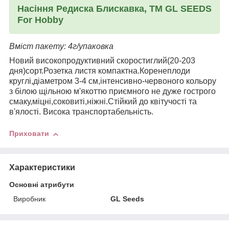
Насіння Редиска Блискавка, ТМ GL SEEDS
For Hobby
Вміст пакету: 4г/упаковка
Новий високопродуктивний скоростиглий(20-203
дня)сорт.Розетка листя компактна.Коренеплоди
круглі,діаметром 3-4 см,інтенсивно-червоного кольору
з білою щільною м'якоттю приємного не дуже гострого
смаку,міцні,соковиті,ніжні.Стійкий до квітучості та
в'ялості. Висока транспортабельність.
Приховати
Характеристики
Основні атрибути
Виробник
GL Seeds