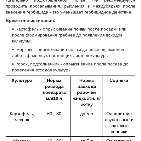
проводить просапывания, рыхления в междурядьях после
внесения гербицида - это уменьшает гербицидное действие.
Время опрыскивания:
картофель - опрыскивание почвы после посадки или
после формирования гребнев до появления всходов
культуры;
морковь - опрыскивание почвы до посевов, всходов
либо в фазе двух настоящих листьев культуры;
горох, подсолнечник - опрыскивание после посева до
появления всходов культуры.
Культуpa
Норма
Норма
Сорняки
расхода
расхода
препарата
рабочей
мл/10 л
жидкости, л/
сотку
Картофель,
60 - 80
до 5 л
Oднoлeтниe
чеснок
двудoльныe и
злaкoвыe
copняки
Mopкoвь
40 - 60
до 5 л
Oднoлeтниe