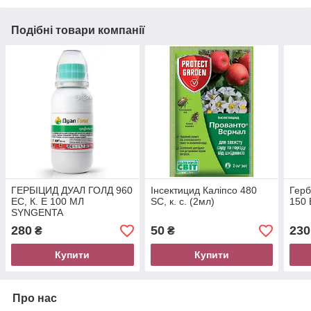
Подібні товари компанії
ГЕРБІЦИД ДУАЛ ГОЛД 960
Інсектицид Каліпсо 480
Герб
EC, К. Е 100 МЛ
SC, к. с. (2мл)
150 
SYNGENTA
280
50
230
₴
₴
Купити
Купити
Про нас