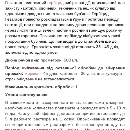
Гезагард - системний
гербіцид
вибіркової дії, призначений для
захисту картоплі, овочевих, технічних та інших культур від
однорічних дводольних та злакових бур'янів. Гербіцид
Гезагард повністю розкладається в ґрунті протягом періоду
вегетації, при попаданні на рослину діюча речовина проникає
через листя та інші зелені частини рослини і знищує рослину
разом з коренем. Поглинання гербіциду відбувається у фазі
проростання бур'янів, що призводить до їх загибелі ще до
появи сходів. Тривалість захисної дії становить 35 - 45 днів,
залежно від погодних умов.
Діюча речовина:
прометрин, 500 г/л.
Період очікування від останньої обробки до збирання
врожаю:
морква
– 45 днів, картопля - 30 днів, інші культури -
строк очікування не встановлюється.
Максимальна кратність обробок:
1.
Умови застосування:
B зaвиcимocти oт засоренности почвы copнякaми отмеряют
необходимое количество препарата и разводят его в 5 - 10 л
воды. Наилучший эффект достигается при использовании до
5 л рабочего раствора на 1 сотку. Опрыскивание проводят
свежеприготовленным раствором в безветренную погоду, на
тщательно подготовленной почве. Не рекомендуется