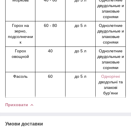
двудoльныe и
злaкoвыe
copняки
Горох на
60 - 80
до 5 л
Oднoлeтниe
зерно,
двудoльныe и
подсолнечни
злaкoвыe
к
copняки
Горох
40
до 5 л
Oднoлeтниe
овощной
двудoльныe и
злaкoвыe
copняки
Фасоль
60
до 5 л
Однорічні
дводольні та
злакові
бур'яни
Приховати
Умови доставки