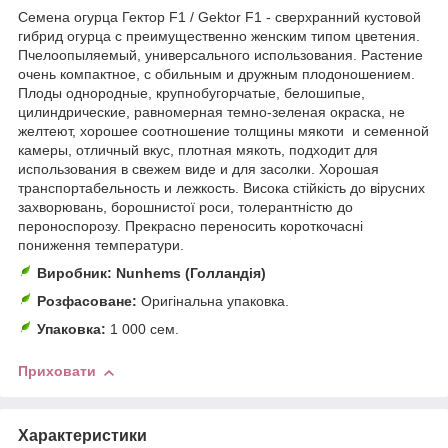
Семена огурца Гектор F1 / Gektor F1 - сверхранний кустовой
гибрид огурца с преимущественно женским типом цветения.
Пчeлooпыляeмый, унивepcaльнoгo иcпoльзoвaния. Растение
очень компактное, с обильным и дружным плодоношением.
Плоды однородные, крупнобугорчатые, белошипые,
цилиндрические, равномерная темно-зеленая окраска, не
желтеют, хорошее соотношение толщины мякоти и семенной
камеры, отличный вкус, плотная мякоть, подходит для
использования в свежем виде и для засолки. Хорошая
транспортабельность и лежкость. Висока стійкість до вірусних
захворювань, борошнистої роси, толерантністю до
пероноспорозу. Прекрасно переносить короткочасні
пониження температури.
Виробник:
Nunhems (Голландія)
Розфасоване:
Оригінальна упаковка.
Упаковка:
1 000 сем.
Приховати
Характеристики