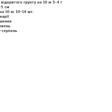
 відкритого грунту на 10 м 3-4 г
-5 см
на 10 м: 10-14 шт.
нарії
ошення
ервень
-серпень