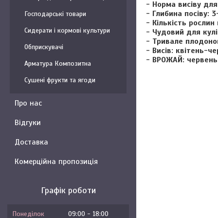
- Норма висіву для
- Глибина посіву: 3
Господарські товари
- Кількість рослин 
Сидерати і кормові культури
- Чудовий для кулі
- Тривале плодон
Обприскувачі
- Висів: квітень-ч
- ВРОЖАЙ: червень
Арматура Композитна
Сушені фрукти та ягоди
Про нас
Відгуки
Доставка
Комерційна пропозиція
Графік роботи
Понеділок
09:00
18:00