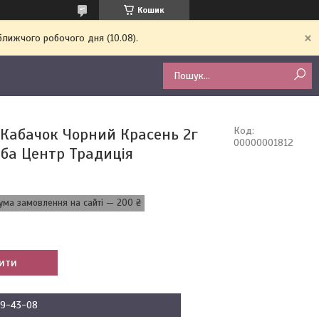
Кошик
ближчого робочого дня (10.08).
 Кабачок Чорний Красень 2г
Код:
00000001812
ба Центр Традиція
ума замовлення на сайті — 200 ₴
ити
09-43-08