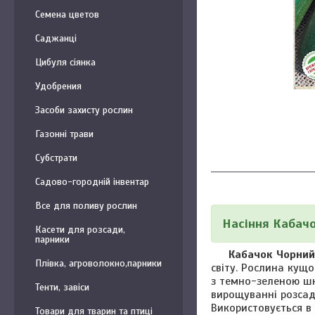
Семена цветов
Саджанці
Цибуля сіянка
Удобрения
Засоби захисту рослин
Газонні трави
Субстрати
Садово-городній інвентар
Все для поливу рослин
Насіння Кабач
Касети для розсади,
парники
Кабачок Чорний
Плівка, агроволокно,парники
світу. Рослина кущо
з темно-зеленою шк
Тенти, завіси
вирощуванні розсад
Використовується в 
Товари для тварин та птиці