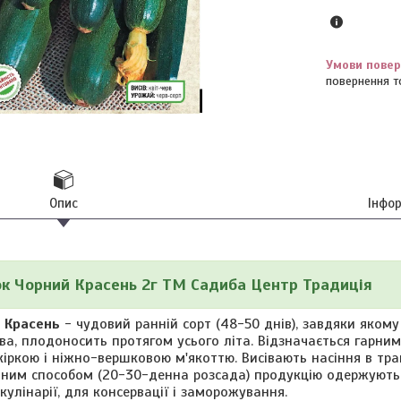
повернення т
Опис
Інфо
ок Чорний Красень 2г ТМ Садиба Центр Традиція
 Красень
- чудовий ранній сорт (48-50 днів), завдяки яком
ва, плодоносить протягом усього літа. Відзначається гарни
іркою і ніжно-вершковою м'якоттю. Висівають насіння в трав
ним способом (20-30-денна розсада) продукцію одержують н
кулінарії, для консервації і заморожування.