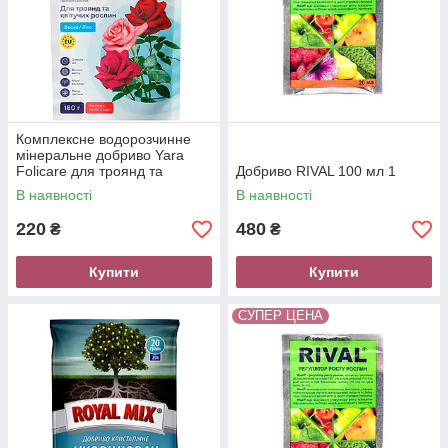
Комплексне водорозчинне
мінеральне добриво Yara
Folicare для троянд та
Добриво RIVAL 100 мл 1
квітучих рослин, 180 г, Yara
В наявності
В наявності
220
480
₴
₴
Купити
Купити
СУПЕР ЦЕНА