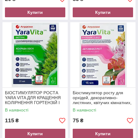
Купити
Купити
БІОСТИМУЛЯТОР РОСТА
Біостимулятор росту для
YARA VITA ДЛЯ КРАЩЕННЯ
орхідей, декоративно-
КОЛІРНЕННЯ ГОРТЕНЗІЙ І
листяних, квітучих кімнатних,
МАГНОЛИЙ 20 МЛ
15 мл, YaraVita
В наявності
В наявності
115
75
₴
₴
Купити
Купити