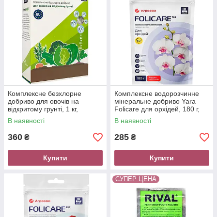
Комплексне безхлорне
Комплексне водорозчинне
добриво для овочів на
мінеральне добриво Yara
відкритому грунті, 1 кг,
Folicare для орхідей, 180 г,
YaraMila
Yara
В наявності
В наявності
360
285
₴
₴
Купити
Купити
СУПЕР ЦЕНА