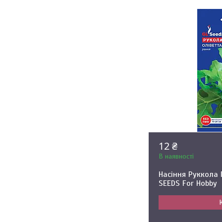
12 ₴
В наявності
Насіння Руккола П
SEEDS For Hobby