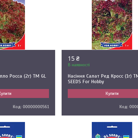
15 ₴
В наявності
лло Росса (2г) ТМ GL
Насіння Салат Ред Кросс (1г) Т
SEEDS For Hobby
Купити
Купити
00000000561
000