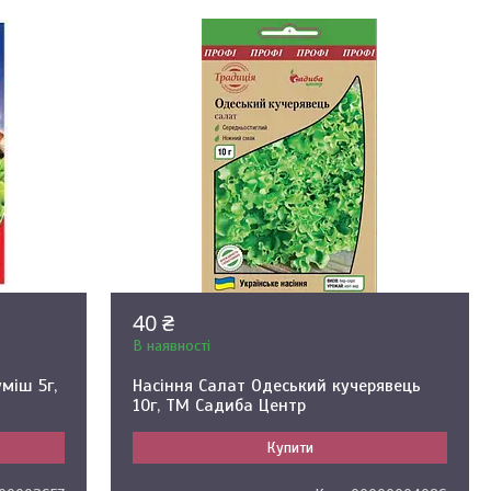
40 ₴
В наявності
уміш 5г,
Насіння Салат Одеський кучерявець
10г, ТМ Садиба Центр
Купити