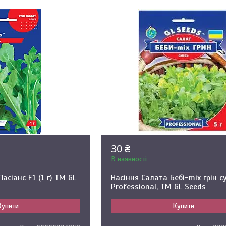
30 ₴
В наявності
асіанс F1 (1 г) ТМ GL
Насіння Салата Бебі-mix грін с
Professional, TM GL Seeds
Купити
Купити