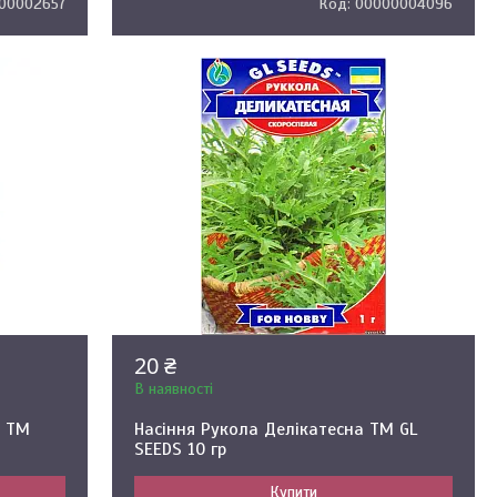
00002657
00000004096
20 ₴
В наявності
, ТМ
Насіння Рукола Делікатесна ТМ GL
SEEDS 10 гр
Купити