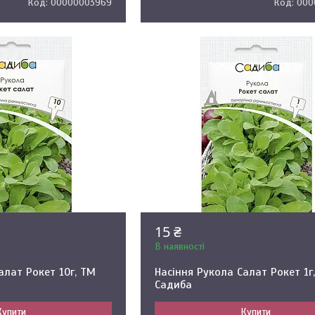
00000003969
000
15 ₴
В наявності
алат Рокет 10г, ТМ
Насіння Рукола Салат Рокет 1г
Садиба
Купити
Купити