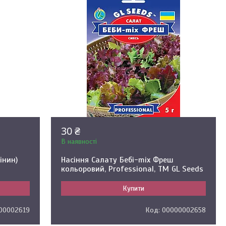
30 ₴
В наявності
інин)
Насіння Салату Бебі-mix Фреш
кольоровий, Professional, TM GL Seeds
Купити
00002619
00000002658