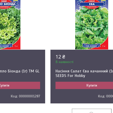
12 ₴
В наявності
лло Біонда (1г) ТМ GL
Насіння Салат Єва качанний (1
SEEDS For Hobby
Купити
Купити
00000001287
000