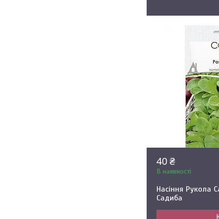
40 ₴
В наявності
Насіння Рукола С
Садиба