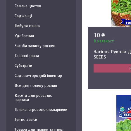
Семена цветов
Саджанці
Цибуля сіянка
10 ₴
Удобрения
В наявності
Засоби захисту рослин
Насіння Рукола Д
Газонні трави
SEEDS
Субстрати
Садово-городній інвентар
Все для поливу рослин
Касети для розсади,
парники
Плівка, агроволокно,парники
Тенти, завіси
Товари для тварин та птиці