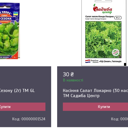
30 ₴
В наявності
Сезону (2г) ТМ GL
Насіння Салат Локарно (30 нас
ТМ Садиба Центр
Купити
Купити
00000001524
000