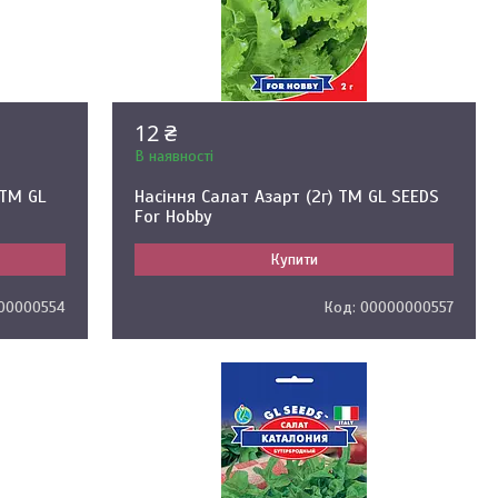
12 ₴
В наявності
 ТМ GL
Насіння Салат Азарт (2г) ТМ GL SEEDS
For Hobby
Купити
00000554
00000000557