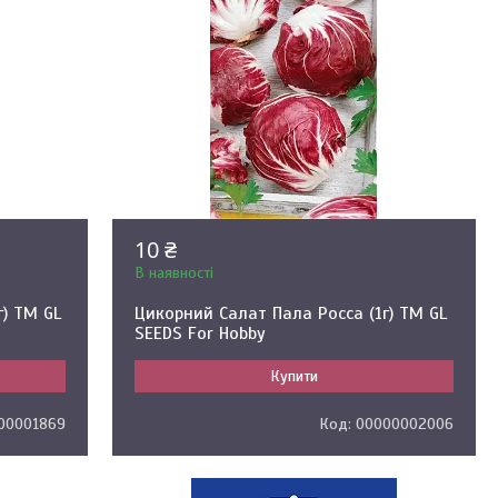
10 ₴
В наявності
г) ТМ GL
Цикорний Салат Пала Росса (1г) ТМ GL
SEEDS For Hobby
Купити
00001869
00000002006