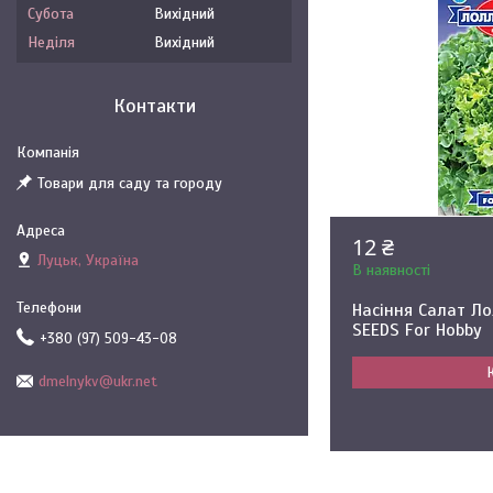
Субота
Вихідний
Неділя
Вихідний
Контакти
Товари для саду та городу
12 ₴
Луцьк, Україна
В наявності
Насіння Салат Ло
SEEDS For Hobby
+380 (97) 509-43-08
dmelnykv@ukr.net