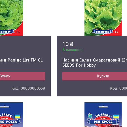
10 ₴
В наявності
нд Рапідс (1г) ТМ GL
Насіння Салат Смарагдовий (2г
SEEDS For Hobby
Купити
Купити
00000000558
000