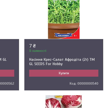
7 ₴
В наявності
М GL
Насіння Крес-Салат Афродіта (2г) ТМ
GL SEEDS For Hobby
Купити
00000562
00000000540