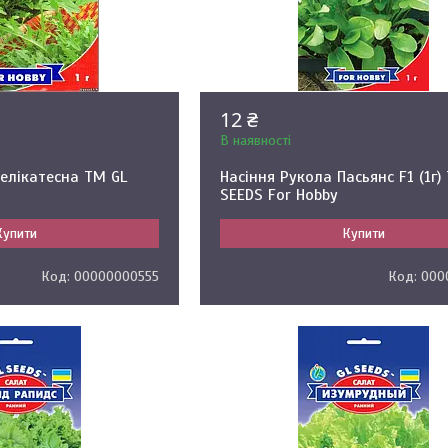
12 ₴
В наявності
елікатесна ТМ GL
Насіння Рукола Пасьянс F1 (1г)
SEEDS For Hobby
Купити
Купити
00000000555
000