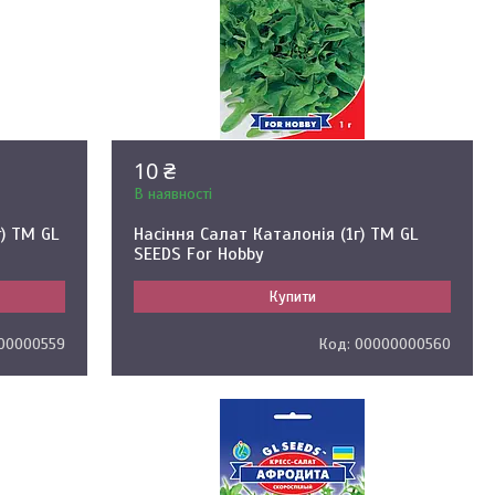
10 ₴
В наявності
) ТМ GL
Насіння Салат Каталонія (1г) ТМ GL
SEEDS For Hobby
Купити
00000559
00000000560